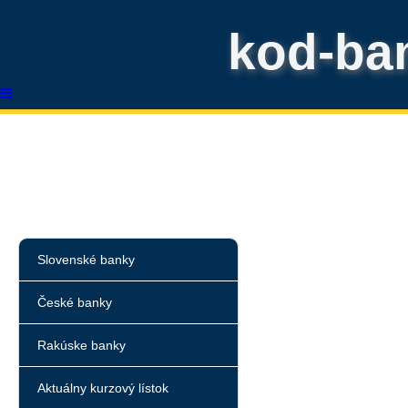
kod-ba
Slovenské banky
České banky
Rakúske banky
Aktuálny kurzový lístok