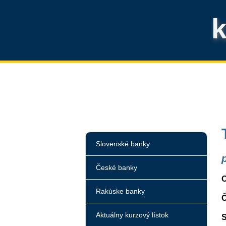
Slovenské banky
České banky
O
Rakúske banky
Č
Aktuálny kurzový lístok
S