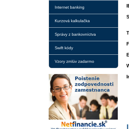
I
Internet banking
S
Kurzová kalkulačka
T
Správy z bankovníctva
F
Swift kódy
E
Vzory zmlúv zadarmo
I