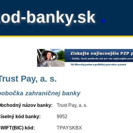
kod-banky.sk
Trust Pay, a. s.
pobočka zahraničnej banky
bchodný názov banky:
Trust Pay, a. s.
íselný kód banky:
9952
WIFT(BIC) kód:
TPAYSKBX