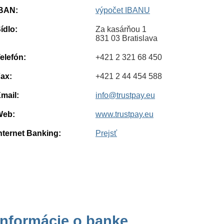
BAN:
výpočet IBANU
ídlo:
Za kasárňou 1
831 03 Bratislava
elefón:
+421 2 321 68 450
ax:
+421 2 44 454 588
mail:
info@trustpay.eu
Web:
www.trustpay.eu
nternet Banking:
Prejsť
Informácie o banke