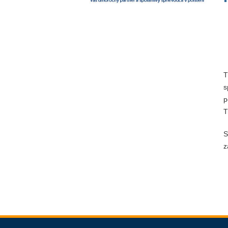
T
s
p
T
S
z