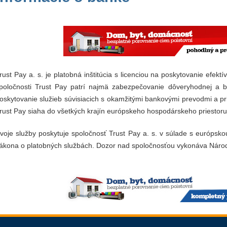
rust Pay a. s. je platobná inštitúcia s licenciou na poskytovanie efekt
poločnosti Trust Pay patrí najmä zabezpečovanie dôveryhodnej a b
oskytovanie služieb súvisiacich s okamžitými bankovými prevodmi a pri
rust Pay siaha do všetkých krajín európskeho hospodárskeho priestoru
voje služby poskytuje spoločnosť Trust Pay a. s. v súlade s európsk
ákona o platobných službách. Dozor nad spoločnosťou vykonáva Náro