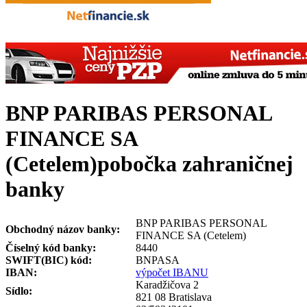
BNP PARIBAS PERSONAL
FINANCE SA
(Cetelem)
pobočka zahraničnej
banky
BNP PARIBAS PERSONAL
Obchodný názov banky:
FINANCE SA (Cetelem)
Číselný kód banky:
8440
SWIFT(BIC) kód:
BNPASA
IBAN:
výpočet IBANU
Karadžičova 2
Sídlo:
821 08 Bratislava