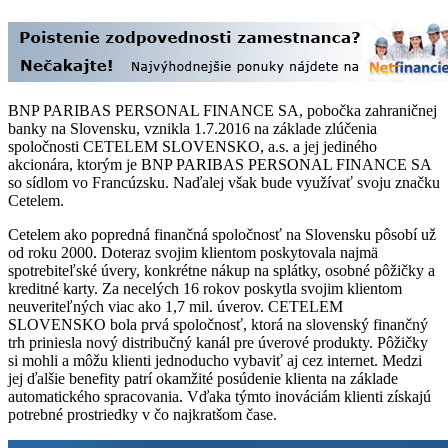
BNP PARIBAS PERSONAL FINANCE SA, pobočka zahraničnej
banky na Slovensku, vznikla 1.7.2016 na základe zlúčenia
spoločnosti CETELEM SLOVENSKO, a.s. a jej jediného
akcionára, ktorým je BNP PARIBAS PERSONAL FINANCE SA
so sídlom vo Francúzsku. Naďalej však bude využívať svoju značku
Cetelem.
Cetelem ako popredná finančná spoločnosť na Slovensku pôsobí už
od roku 2000. Doteraz svojim klientom poskytovala najmä
spotrebiteľské úvery, konkrétne nákup na splátky, osobné pôžičky a
kreditné karty. Za necelých 16 rokov poskytla svojim klientom
neuveriteľných viac ako 1,7 mil. úverov. CETELEM
SLOVENSKO bola prvá spoločnosť, ktorá na slovenský finančný
trh priniesla nový distribučný kanál pre úverové produkty. Pôžičky
si mohli a môžu klienti jednoducho vybaviť aj cez internet. Medzi
jej ďalšie benefity patrí okamžité posúdenie klienta na základe
automatického spracovania. Vďaka týmto inováciám klienti získajú
potrebné prostriedky v čo najkratšom čase.