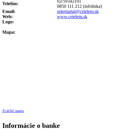
02/59342101
Telefón:
0850 111 212 (infolinka)
Email:
sekretariat@cetelem.sk
Web:
www.cetelem.sk
Logo:
Mapa:
Zväčšiť mapu
Informácie o banke